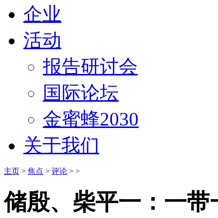
企业
活动
报告研讨会
国际论坛
金蜜蜂2030
关于我们
主页
>
焦点
>
评论
> >
储殷、柴平一：一带