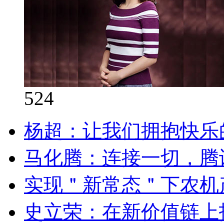
524
杨超：让我们拥抱快乐
马化腾：连接一切，腾
实现＂新常态＂下农机
史立荣：在新价值链上