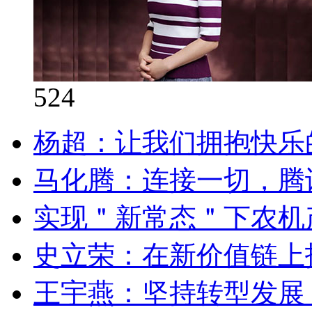
524
杨超：让我们拥抱快乐
马化腾：连接一切，腾
实现＂新常态＂下农机
史立荣：在新价值链上
王宇燕：坚持转型发展